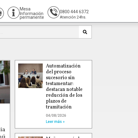
Mesa
0800 444 6372
Información
permanente
Atención 24hs.
Automatización
del proceso
sucesorio sin
testamentar:
destacan notable
reducción de los
plazos de
tramitación
04/08/2026
Leer más »
ia
hú