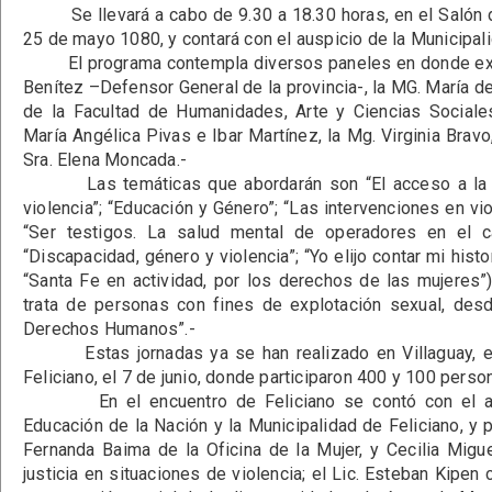
Se llevará a cabo de 9.30 a 18.30 horas, en el Salón d
25 de mayo 1080, y contará con el auspicio de la Municipal
El programa contempla diversos paneles en donde expo
Benítez –Defensor General de la provincia-, la MG. María 
de la Facultad de Humanidades, Arte y Ciencias Social
María Angélica Pivas e Ibar Martínez, la Mg. Virginia Bravo,
Sra. Elena Moncada.-
Las temáticas que abordarán son “El acceso a la jus
violencia”; “Educación y Género”; “Las intervenciones en vio
“Ser testigos. La salud mental de operadores en el c
“Discapacidad, género y violencia”; “Yo elijo contar mi hist
“Santa Fe en actividad, por los derechos de las mujeres”)
trata de personas con fines de explotación sexual, des
Derechos Humanos”.-
Estas jornadas ya se han realizado en Villaguay, el
Feliciano, el 7 de junio, donde participaron 400 y 100 pers
En el encuentro de Feliciano se contó con el ausp
Educación de la Nación y la Municipalidad de Feliciano, y p
Fernanda Baima de la Oficina de la Mujer, y Cecilia Migu
justicia en situaciones de violencia; el Lic. Esteban Kipen