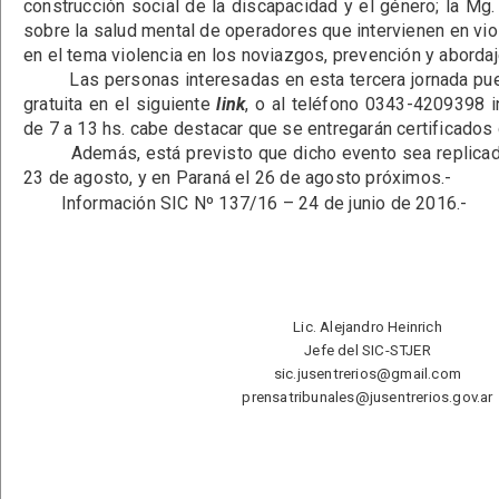
construcción social de la discapacidad y el género; la Mg.
sobre la salud mental de operadores que intervienen en vio
en el tema violencia en los noviazgos, prevención y abordaj
Las personas interesadas en esta tercera jornada pued
gratuita en el siguiente
link
, o al teléfono 0343-4209398 in
de 7 a 13 hs. cabe destacar que se entregarán certificados 
Además, está previsto que dicho evento sea replicado
23 de agosto, y en Paraná el 26 de agosto próximos.-
Información SIC Nº 137/16 – 24 de junio de 2016.-
Lic. Alejandro Heinrich
Jefe del SIC-STJER
sic.jusentrerios@gmail.com
prensatribunales@jusentrerios.gov.ar