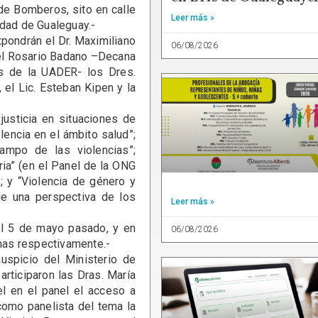
e Bomberos, sito en calle
Leer más »
idad de Gualeguay.-
ndrán el Dr. Maximiliano
06/08/2026
del Rosario Badano –Decana
es de la UADER- los Dres.
 el Lic. Esteban Kipen y la
ticia en situaciones de
lencia en el ámbito salud”;
ampo de las violencias”;
oria” (en el Panel de la ONG
; y “Violencia de género y
de una perspectiva de los
Leer más »
 5 de mayo pasado, y en
06/08/2026
onas respectivamente.-
icio del Ministerio de
articiparon las Dras. María
el en el panel el acceso a
 como panelista del tema la