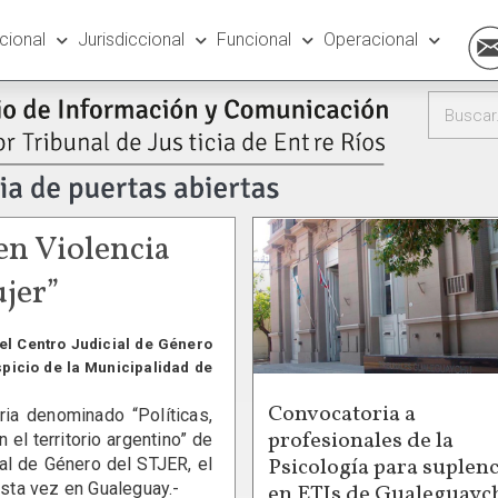
ucional
Jurisdiccional
Funcional
Operacional
 en Violencia
ujer”
 el Centro Judicial de Género
spicio de la Municipalidad de
Convocatoria a
 denominado “Políticas,
profesionales de la
 el territorio argentino” de
Psicología para suplenc
ial de Género del STJER, el
esta vez en Gualeguay.-
en ETIs de Gualeguayc