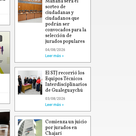
Mañana será el
sorteo de
ciudadanas y
ciudadanos que
podrán ser
convocados para la
selección de
jurados populares
04/08/2026
Leer más »
El STJ recorrió los
Equipos Técnicos
Interdisciplinarios
de Gualeguaychú
03/08/2026
Leer más »
Comienza un juicio
por jurados en
Chajarí