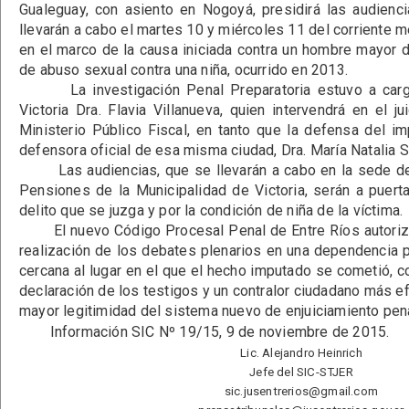
Gualeguay, con asiento en Nogoyá, presidirá las audienc
llevarán a cabo el martes 10 y miércoles 11 del corriente me
en el marco de la causa iniciada contra un hombre mayor 
de abuso sexual contra una niña, ocurrido en 2013.
La investigación Penal Preparatoria estuvo a cargo 
Victoria Dra. Flavia Villanueva, quien intervendrá en el j
Ministerio Público Fiscal, en tanto que la defensa del i
defensora oficial de esa misma ciudad, Dra. María Natalia 
Las audiencias, que se llevarán a cabo en la sede de 
Pensiones de la Municipalidad de Victoria, serán a puerta
delito que se juzga y por la condición de niña de la víctima.
El nuevo Código Procesal Penal de Entre Ríos autoriza, 
realización de los debates plenarios en una dependencia p
cercana al lugar en el que el hecho imputado se cometió, con
declaración de los testigos y un contralor ciudadano más e
mayor legitimidad del sistema nuevo de enjuiciamiento pena
Información SIC Nº 19/15, 9 de noviembre de 2015.
Lic. Alejandro Heinrich
Jefe del SIC-STJER
sic.jusentrerios@gmail.com