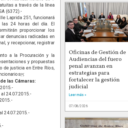
tuitas a través de la línea
SA (6372).-
le Laprida 251, funcionará
las 24 horas del día. El
rmitirán proporcionar los
icar denuncias radicadas en
l, y recepcionar, registrar
Oficinas de Gestión de
o a la Procuración y la
Audiencias del fuero
resentaciones y propuestas
penal avanzan en
 de justicia en Entre Ríos,
estrategias para
ncionarios
:
[*]
fortalecer la gestión
y de las Cámaras:
judicial
.2015.-
4.07.2015.-
Leer más »
.2015.-
07/08/2026
4.07.2015.-
.-