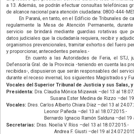
a 13. Además, se podrán efectuar consultas telefónicas gra
de alcance nacional para atención ciudadana: 0800-444-ME
En Paraná, en tanto, en el Edificio de Tribunales de cal
regularmente la Mesa de Atención Permanente, durante 
servicio se brindará mediante guardias rotativas que pe
datos judiciales que la ciudadanía requiera, recibir y adjud
organismos prevencionales, tramitar exhortos del fuero pena
y proporcionar, antecedentes penales.-
En cuanto a las Autoridades de Feria, el STJ, junt
Defensoría Gral. de la Provincia -teniendo en cuenta las p
recibidas-, dispusieron que serán responsables del servicio
durante el receso invernal, los siguientes Magistrados y Fu
Vocales del Superior Tribunal de Justicia y sus Salas, 
Presidenta:
Dra. Claudia Mónica Mizawak –del 13 al 18.07
Susana Ester Medina de Rizzo –del 19 al 2
Vocales:
Dres. Carlos Alberto Chiara Díaz –del 13 al 24.07
Leonor Pañeda –del 13 al 18.07.2015.-
Bernardo Ignacio Ramón Salduna –del 19 al 2
Secretarias:
Dras. Noelia V. Ríos –del 13 al 18.07.2015.-
Andrea F. Giusti –del 19 al 24.07.2015