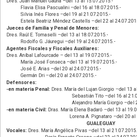
Dres. Juan Manuel Gauna –del 13 al 15.07.2015.-
Flavia Elisa Pascualini –del 16 al 18.07.2015.-
Silvia Inés Flores –del 19 al 21.07.2015.-
Estela Beatriz Méndez Castells –del 22 al 24.07.201
Jueces de Familia y Penal de Menores:
Dres. Raúl E. Tomaselli –del 13 al 18.07.2015.-
Rodolfo G. Jáuregui –del 19 al 24.07.2015.-
Agentes Fiscales y Fiscales Auxiliares:
Dres. Aníbal Lafourcade – del 13 al 19.07.2015.-
María José Fonseca –del 13 al 19.07.2015.-
José E. Arias –del 20 al 24.07.2015.-
Germán Dri –del 20 al 24.07.2015.-
Defensores:
-en materia Penal:
Dres. María del Lujan Giorgio –del 13 a
Sebastián Tito –del 16 al 21.07.2
Alejandro María Giorgio –del 22 al 2
-en materia Civil:
Dras. María Elena Badaró –del 13 al 19.0
Lorena A. Pignataro –del 20 al 24.0
GUALEGUAY
Vocales:
Dres. María Angélica Pivas –del 13 al 21.07.2015.