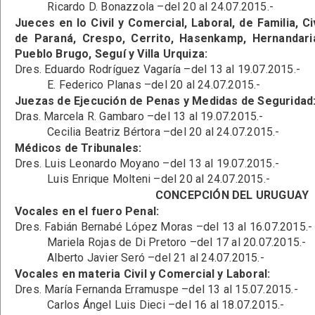
Ricardo D. Bonazzola –del 20 al 24.07.2015.-
Jueces en lo Civil y Comercial, Laboral, de Familia, 
de Paraná, Crespo, Cerrito, Hasenkamp, Hernandaria
Pueblo Brugo, Seguí y Villa Urquiza:
Dres. Eduardo Rodríguez Vagaría –del 13 al 19.07.2015.-
E. Federico Planas –del 20 al 24.07.2015.-
Juezas de Ejecución de Penas y Medidas de Seguridad
Dras. Marcela R. Gambaro –del 13 al 19.07.2015.-
Cecilia Beatriz Bértora –del 20 al 24.07.2015.-
Médicos de Tribunales:
Dres. Luis Leonardo Moyano –del 13 al 19.07.2015.-
Luis Enrique Molteni –del 20 al 24.07.2015.-
CONCEPCIÓN DEL URUGUAY
Vocales en el fuero Penal:
Dres. Fabián Bernabé López Moras –del 13 al 16.07.2015.-
Mariela Rojas de Di Pretoro –del 17 al 20.07.2015.-
Alberto Javier Seró –del 21 al 24.07.2015.-
Vocales en materia Civil y Comercial y Laboral:
Dres. María Fernanda Erramuspe –del 13 al 15.07.2015.-
Carlos Ángel Luis Dieci –del 16 al 18.07.2015.-