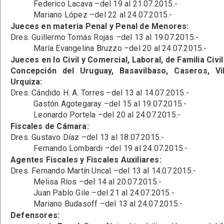
Federico Lacava –del 19 al 21.07.2015.-
Mariano López –del 22 al 24.07.2015.-
Jueces en materia Penal y Penal de Menores:
Dres. Guillermo Tomás Rojas –del 13 al 19.07.2015.-
María Evangelina Bruzzo –del 20 al 24.07.2015.-
Jueces en lo Civil y Comercial, Laboral, de Familia Civ
Concepción del Uruguay, Basavilbaso, Caseros, Vi
Urquiza:
Dres. Cándido H. A. Torres –del 13 al 14.07.2015.-
Gastón Agotegaray –del 15 al 19.07.2015.-
Leonardo Portela –del 20 al 24.07.2015.-
Fiscales de Cámara:
Dres. Gustavo Díaz –del 13 al 18.07.2015.-
Fernando Lombardi –del 19 al 24.07.2015.-
Agentes Fiscales y Fiscales Auxiliares:
Dres. Fernando Martín Uncal –del 13 al 14.07.2015.-
Melisa Ríos –del 14 al 20.07.2015.-
Juan Pablo Gile –del 21 al 24.07.2015.-
Mariano Budasoff –del 13 al 24.07.2015.-
Defensores: