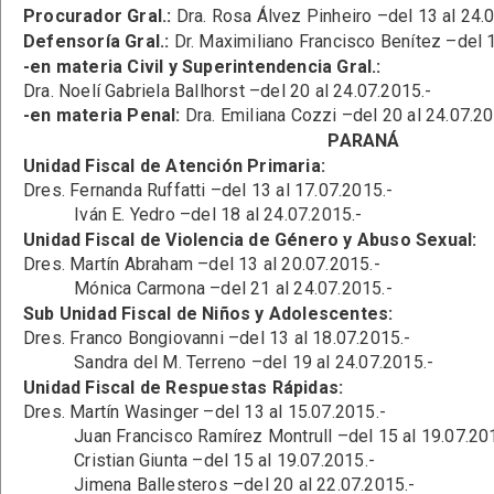
Procurador Gral.:
Dra. Rosa Álvez Pinheiro –del 13 al 24.
Defensoría Gral.:
Dr. Maximiliano Francisco Benítez –del 1
-en materia Civil y Superintendencia Gral.:
Dra. Noelí Gabriela Ballhorst –del 20 al 24.07.2015.-
-en materia Penal:
Dra. Emiliana Cozzi –del 20 al 24.07.20
PARANÁ
Unidad Fiscal de Atención Primaria:
Dres. Fernanda Ruffatti –del 13 al 17.07.2015.-
Iván E. Yedro –del 18 al 24.07.2015.-
Unidad Fiscal de Violencia de Género y Abuso Sexual:
Dres. Martín Abraham –del 13 al 20.07.2015.-
Mónica Carmona –del 21 al 24.07.2015.-
Sub Unidad Fiscal de Niños y Adolescentes:
Dres. Franco Bongiovanni –del 13 al 18.07.2015.-
Sandra del M. Terreno –del 19 al 24.07.2015.-
Unidad Fiscal de Respuestas Rápidas:
Dres. Martín Wasinger –del 13 al 15.07.2015.-
Juan Francisco Ramírez Montrull –del 15 al 19.07.201
Cristian Giunta –del 15 al 19.07.2015.-
Jimena Ballesteros –del 20 al 22.07.2015.-