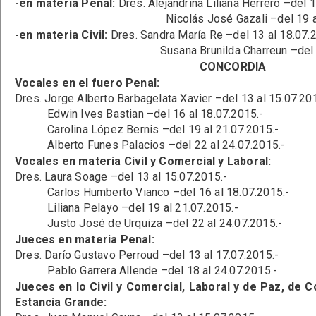
-en materia Penal:
Dres. Alejandrina Liliana Herrero –del 1
Nicolás José Gazali –del 19 al 24.
-en materia Civil:
Dres. Sandra María Re –del 13 al 18.07.
Susana Brunilda Charreun –del 19 al 
CONCORDIA
Vocales en el fuero Penal:
Dres. Jorge Alberto Barbagelata Xavier –del 13 al 15.07.20
Edwin Ives Bastian –del 16 al 18.07.2015.-
Carolina López Bernis –del 19 al 21.07.2015.-
Alberto Funes Palacios –del 22 al 24.07.2015.-
Vocales en materia Civil y Comercial y Laboral:
Dres. Laura Soage –del 13 al 15.07.2015.-
Carlos Humberto Vianco –del 16 al 18.07.2015.-
Liliana Pelayo –del 19 al 21.07.2015.-
Justo José de Urquiza –del 22 al 24.07.2015.-
Jueces en materia Penal:
Dres. Darío Gustavo Perroud –del 13 al 17.07.2015.-
Pablo Garrera Allende –del 18 al 24.07.2015.-
Jueces en lo Civil y Comercial, Laboral y de Paz, de 
Estancia Grande: