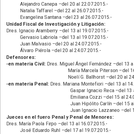
Alejandro Canepa –del 20 al 22.07.2015.-
Natalia Taffarel –del 22 al 26.07.2015.-
Evangelina Santana –del 23 al 26.07.2015.-
Unidad Fiscal de Investigación y Litigación:
Dres. Ignacio Aramberry –del 13 al 19.07.2015.-
Gervasio Labriola –del 13 al 19.07.2015.-
Juan Malvasio –del 20 al 24.07.2015.-
Álvaro Piérola –del 20 al 24.07.2015.-
Defensores:
-en materia Civil:
Dres. Miguel Ángel Fernández –del 13 a 
María Marcela Piterson –del 16 al 19
Noelí G. Ballhorst –del 20 al 24.07
-en materia Penal:
Dres. Mariana Montefiori –del 13 al 14
Gaspar Ignacio Reca –del 13 al 14.
Emiliana Cozzi –del 15 al 24.07.2
Juan Hipólito Carlín –del 15 al 24.
Juan Ignacio Lazzaneo –del 18 al 2
Jueces en el fuero Penal y Penal de Menores:
Dres. María Paola Firpo –del 13 al 16.07.2015.-
José Eduardo Ruhl –del 17 al 19.07.2015.-