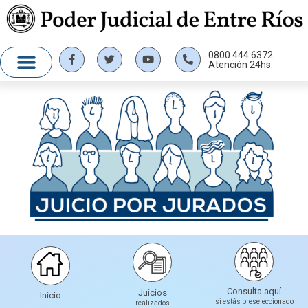
0800 444 6372
Atención 24hs.
Consulta aquí
Juicios
Inicio
si estás preseleccionado
realizados