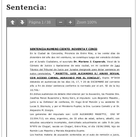
Sentencia:
Página
1
/
38
Zoom
100%