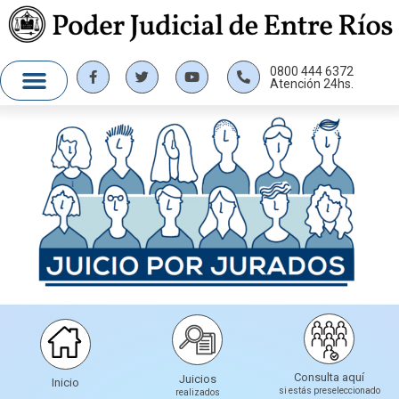
0800 444 6372
Atención 24hs.
Consulta aquí
Juicios
Inicio
si estás preseleccionado
realizados