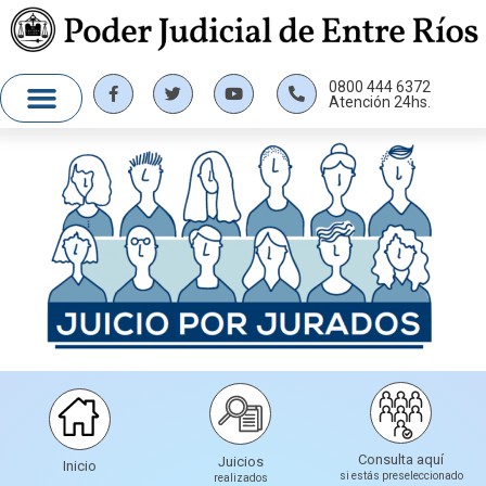
0800 444 6372
Atención 24hs.
Consulta aquí
Juicios
Inicio
si estás preseleccionado
realizados