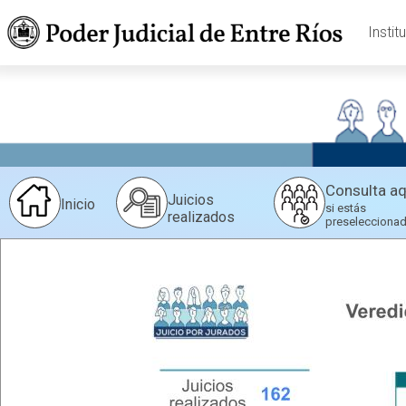
Instit
Consulta aq
Juicios
Inicio
si estás
realizados
preselecciona