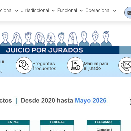
ucional
Jurisdiccional
Funcional
Operacional
uí
Preguntas
Manual para
frecuentes
el jurado
do