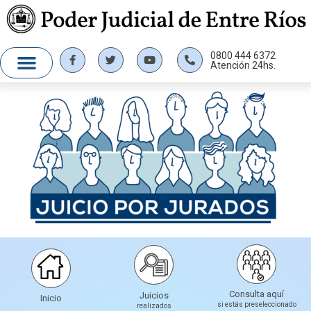
0800 444 6372
Atención 24hs.
Consulta aquí
Juicios
Inicio
si estás preseleccionado
realizados