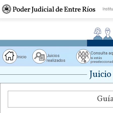
Instit
Consulta aq
Juicios
Inicio
si estás
realizados
preselecciona
Juicio
Guía