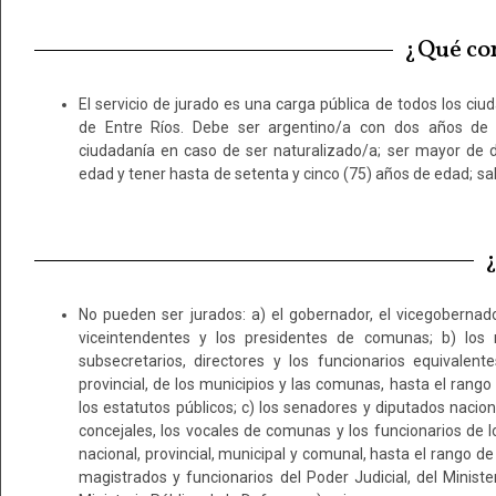
¿Qué con
El servicio de jurado es una carga pública de todos los ciu
y entender plenamente el idioma nacional; gozar del p
de Entre Ríos. Debe ser argentino/a con dos años de e
derechos políticos; tener domicilio conocido y una residenci
ciudadanía en caso de ser naturalizado/a; ser mayor de 
edad y tener hasta de setenta y cinco (75) años de edad; sabe
¿
No pueden ser jurados: a) el gobernador, el vicegobernador
armadas y de seguridad en actividad; g) los ministros de 
viceintendentes y los presidentes de comunas; b) los mi
oficialmente o no reconocidos; h) el Fiscal de Estado, el 
subsecretarios, directores y los funcionarios equivalent
provincia, el tesorero General, los miembros directivos del
provincial, de los municipios y las comunas, hasta el rang
cualquier otro funcionario de rango equivalente; y sus anál
los estatutos públicos; c) los senadores y diputados naciona
y/u organismos públicos equivalentes de creación futu
concejales, los vocales de comunas y los funcionarios de l
procuradores, martilleros, escribanos y contadores públi
nacional, provincial, municipal y comunal, hasta el rango de 
así los de profesiones afines a control de las partes; j) los p
magistrados y funcionarios del Poder Judicial, del Minister
de disciplinas jurídicas o de medicina legal o relacionad