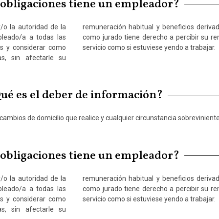
obligaciones tiene un empleador?
/o la autoridad de la
. Quien se desempeñe
mpleado/a a todas las
el tiempo que dure su
ias y considerar como
servicio como si estuviese yendo a trabajar.
s, sin afectarle su
ué es el deber de información?
ambios de domicilio que realice y cualquier circunstancia sobreviniente q
obligaciones tiene un empleador?
/o la autoridad de la
. Quien se desempeñe
mpleado/a a todas las
el tiempo que dure su
ias y considerar como
servicio como si estuviese yendo a trabajar.
s, sin afectarle su