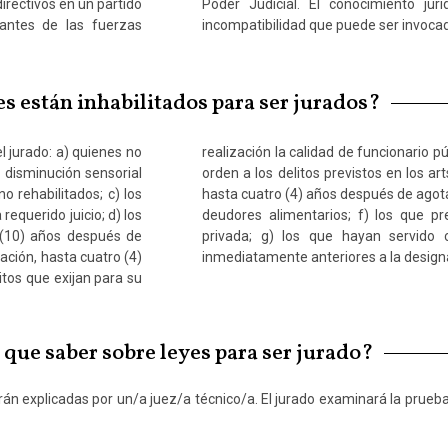
irectivos en un partido
eral es una causal de
grantes de las fuerzas
incompatibilidad que puede ser invocad
s están inhabilitados para ser jurados?
 jurado: a) quienes no
tivo o que lo fueran en
a disminución sensorial
igo Penal de la Nación,
o rehabilitados; c) los
uidos en el registro de
equerido juicio; d) los
agencias de seguridad
 (10) años después de
te los tres (3) años
ación, hasta cuatro (4)
inmediatamente anteriores a la design
tos que exijan para su
que saber sobre leyes para ser jurado?
rán explicadas por un/a juez/a técnico/a. El jurado examinará la prueba