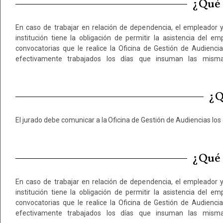
¿Qué 
En caso de trabajar en relación de dependencia, el empleador y
remuneración habitual y beneficios derivados del presentismo
institución tiene la obligación de permitir la asistencia del e
como jurado tiene derecho a percibir su remuneración durante 
convocatorias que le realice la Oficina de Gestión de Audienc
efectivamente trabajados los días que insuman las misma
¿Q
El jurado debe comunicar a la Oficina de Gestión de Audiencias los c
¿Qué 
En caso de trabajar en relación de dependencia, el empleador y
remuneración habitual y beneficios derivados del presentismo
institución tiene la obligación de permitir la asistencia del e
como jurado tiene derecho a percibir su remuneración durante 
convocatorias que le realice la Oficina de Gestión de Audienc
efectivamente trabajados los días que insuman las misma