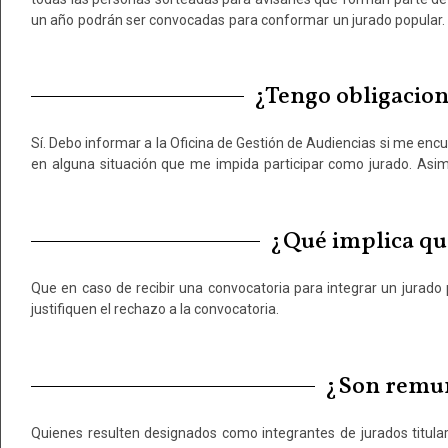
un año podrán ser convocadas para conformar un jurado popular. 
¿Tengo obligacione
Sí. Debo informar a la Oficina de Gestión de Audiencias si me en
por la Oficina Judicial, debo presentarme ante el organismo jud
en alguna situación que me impida participar como jurado. Asim
¿Qué implica que
Que en caso de recibir una convocatoria para integrar un jurado 
justifiquen el rechazo a la convocatoria.
¿Son remune
Quienes resulten designados como integrantes de jurados titula
Ríos o resarcidos inmediatamente contra entrega de los compro