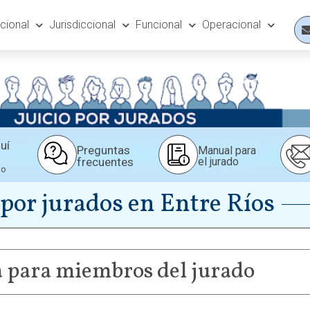
ucional
Jurisdiccional
Funcional
Operacional
uí
Preguntas
Manual para
frecuentes
el jurado
do
 por jurados en Entre Ríos
 para miembros del jurado