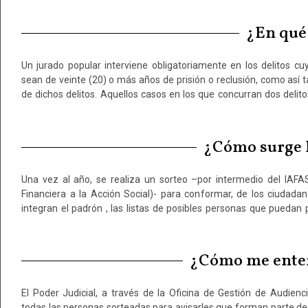
¿En qué 
Un jurado popular interviene obligatoriamente en los delitos c
obligatoriamente juzgados por jurados, cuando al menos uno de e
sean de veinte (20) o más años de prisión o reclusión, como así 
una pena máxima en abstracto de veinte (20) o más años de pri
de dichos delitos. Aquellos casos en los que concurran dos delit
¿Cómo surge la
Una vez al año, se realiza un sorteo –por intermedio del IAFA
jurado popular durante un año en cada jurisdicción, las que se
Financiera a la Acción Social)- para conformar, de los ciudad
integran el padrón , las listas de posibles personas que puedan 
¿Cómo me entero
El Poder Judicial, a través de la Oficina de Gestión de Audien
da un formulario que deben completar con datos relacionados con
todas las personas sorteadas para avisarles que forman parte de 