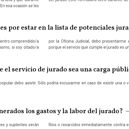
En esa ocasión se les
s por estar en la lista de potenciales jur
cuentro comprendido/a
icial que me indique,
ismo, si soy citado/a
porque el servicio que cumple el jurado es un
 el servicio de jurado sea una carga públ
popular debo asistir. Sólo podría excusarme en caso de existir una o 
rados los gastos y la labor del jurado?
res y suplentes serán
bantes jurídicamente