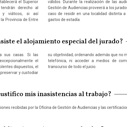
tablecerá el Superior
ticipe, la Oficina de
 tendrán derecho al
ida. Eventualmente, en
y viáticos, si así
os, se le cubrirán los
 la Provincia de Entre
gastos de estadía.
siste el alojamiento especial del jurado?
a sus casas. Si las
 terceros, ni aún vía
 excepcionalmente el
sociales durante el
plentes dispuestos, el
transcurso de todo el juicio.
 preservar y custodiar
stifico mis inasistencias al trabajo?
taciones recibidas por la Oficina de Gestión de Audiencias y las certifica