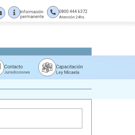
0800 444 6372
Información
permanente
Atención 24hs.
Capacitación
Contacto
Ley Micaela
Jurisdicciones