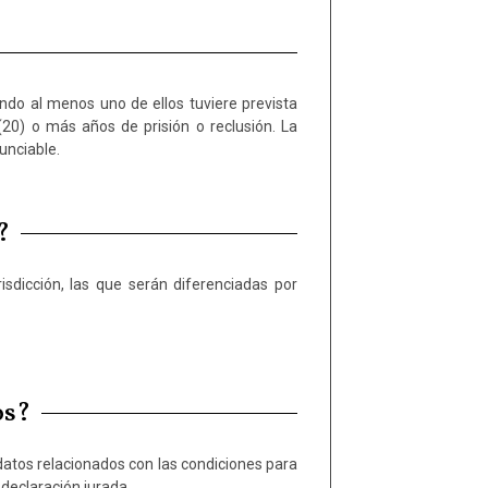
nunciable.
?
os?
 declaración jurada.