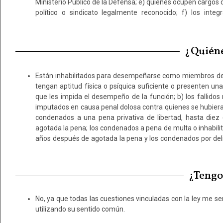
Ministerio Público de la Defensa; e) quienes ocupen cargos d
Poder Judicial. El conocimiento jurídico legal en gen
político o sindicato legalmente reconocido; f) los inte
¿Quiéne
Están inhabilitados para desempeñarse como miembros del
realización la calidad de funcionario público como sujeto ac
tengan aptitud física o psíquica suficiente o presenten un
orden a los delitos previstos en los arts. 245 y 275 del Cód
que les impida el desempeño de la función; b) los fallidos n
hasta cuatro (4) años después de agotada la pena; e) los incl
imputados en causa penal dolosa contra quienes se hubiera r
deudores alimentarios; f) los que presten servicios en 
condenados a una pena privativa de libertad, hasta diez
privada; g) los que hayan servido como jurados duran
agotada la pena; los condenados a pena de multa o inhabilit
años después de agotada la pena y los condenados por deli
¿Tengo 
No, ya que todas las cuestiones vinculadas con la ley me se
utilizando su sentido común.