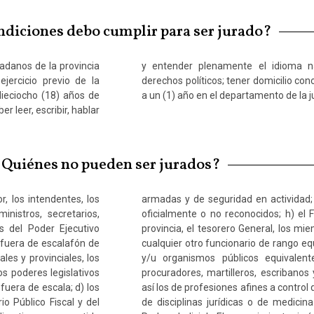
diciones debo cumplir para ser jurado?
dadanos de la provincia
leno ejercicio de los
jercicio previo de la
a inmediata no inferior
dieciocho (18) años de
a un (1) año en el departamento de la j
r leer, escribir, hablar
Quiénes no pueden ser jurados?
, los intendentes, los
los cultos reconocidos
nistros, secretarios,
contador General de la
es del Poder Ejecutivo
 Tribunal de Cuentas, y
o fuera de escalafón de
ogos en los municipios,
les y provinciales, los
ra; i) los abogados,
os poderes legislativos
cos matriculados, como
fuera de escala; d) los
rofesores universitarios
io Público Fiscal y del
os directamente con el