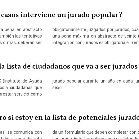
casos interviene un jurado popular?
uya pena en abstracto
llos tuviere prevista
también las tentativas
sión o reclusión. La
os o más, deberán ser
integración con jurados es obligatoria e irre
 lista de ciudadanos que va a ser jurados
S (Instituto de Ayuda
rán diferenciadas por
anos y ciudadanas que
sexo.
prestar servicio como
 si estoy en la lista de potenciales jurad
cias, se comunica con
 las condiciones para
la lista y que durante
ser jurado. Este formulario tiene carácter de