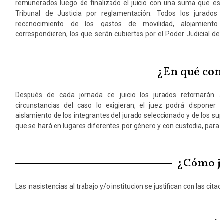
remunerados luego de finalizado el juicio con una suma que es
válidos. Durante la realización de las audiencias en las que par
Tribunal de Justicia por reglamentación. Todos los jurados
Gestión de Audiencias proveerá a los jurados de refrigerio y com
reconocimiento de los gastos de movilidad, alojamiento 
caso de residir en una localidad distinta a la del juicio por jurad
correspondieren, los que serán cubiertos por el Poder Judicial de
¿En qué con
Después de cada jornada de juicio los jurados retornarán 
su objetividad, ordenando además que no mantengan contacto con
circunstancias del caso lo exigieran, el juez podrá disponer
telefónica, ni acceder a medios de comunicación o a redes 
aislamiento de los integrantes del jurado seleccionado y de los su
que se hará en lugares diferentes por género y con custodia, para
¿Cómo ju
Las inasistencias al trabajo y/o institución se justifican con las ci