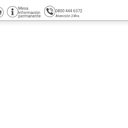
Mesa
0800 444 6372
Información
permanente
Atención 24hs.