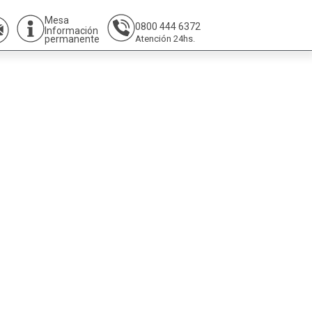
Mesa
0800 444 6372
Información
permanente
Atención 24hs.