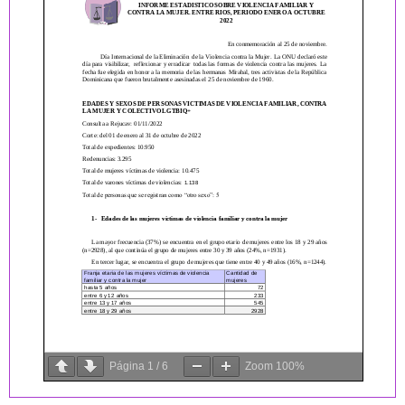
Página
1
/
6
Zoom
100%