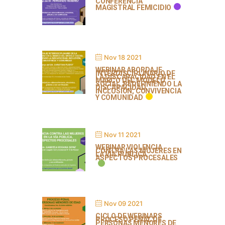
CONFERENCIA
MAGISTRAL FEMICIDIO
Nov 18 2021
WEBINAR ABORDAJE
INTERDISCIPLINARIO DE
LA DISCAPACIDAD EN EL
MARCO DEL MODELO
SOCIAL. REDEFINIENDO LA
DISCAPACIDAD:
INCLUSIÓN, CONVIVENCIA
Y COMUNIDAD
Nov 11 2021
WEBINAR VIOLENCIA
CONTRA LAS MUJERES EN
LA VÍA PÚBLICA.
ASPECTOS PROCESALES
Nov 09 2021
CICLO DE WEBINARS
PROCESO PENAL DE
PERSONAS MENORES DE