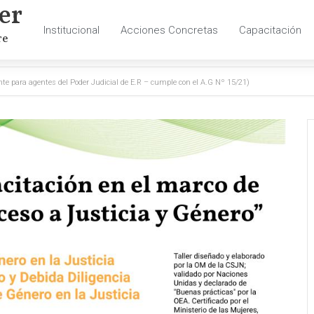
er
Institucional
Acciones Concretas
Capacitación
re
para agentes del Poder Judicial de E.R – cumple con el A.G Nº 15/21)