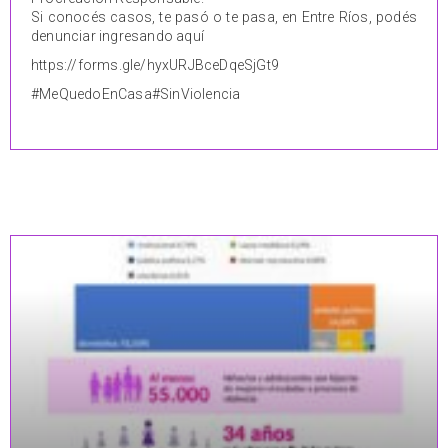
Si conocés casos, te pasó o te pasa, en Entre Ríos, podés
denunciar ingresando aquí
https://forms.gle/hyxURJBceDqeSjGt9
#MeQuedoEnCasa
#SinViolencia