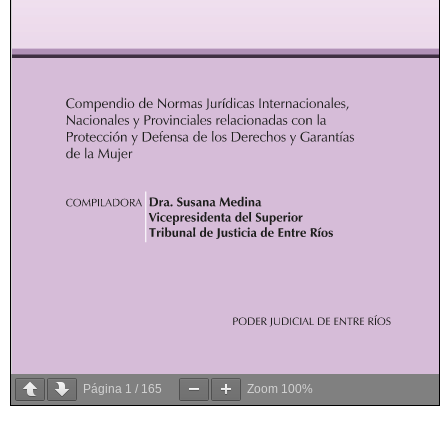
Página
1
/
165
Zoom
100%