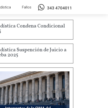
dística
Fallos
343 4704011
dística Condena Condicional
5
dística Suspención de Juicio a
eba 2025