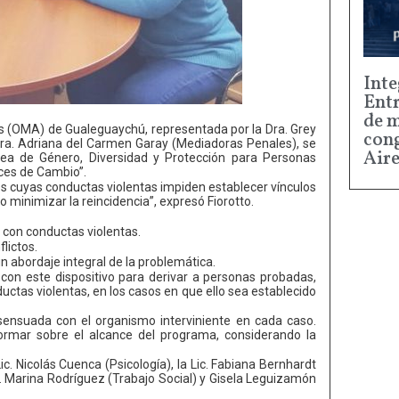
Inte
Entr
de m
as (OMA) de Gualeguaychú, representada por la Dra. Grey
cong
a Dra. Adriana del Carmen Garay (Mediadoras Penales), se
Aire
Área de Género, Diversidad y Protección para Personas
ces de Cambio”.
nes cuyas conductas violentas impiden establecer vínculos
o minimizar la reincidencia”, expresó Fiorotto.
 con conductas violentas.
lictos.
un abordaje integral de la problemática.
con este dispositivo para derivar a personas probadas,
as violentas, en los casos en que ello sea establecido
ensuada con el organismo interviniente en cada caso.
formar sobre el alcance del programa, considerando la
ic. Nicolás Cuenca (Psicología), la Lic. Fabiana Bernhardt
Lic. Marina Rodríguez (Trabajo Social) y Gisela Leguizamón