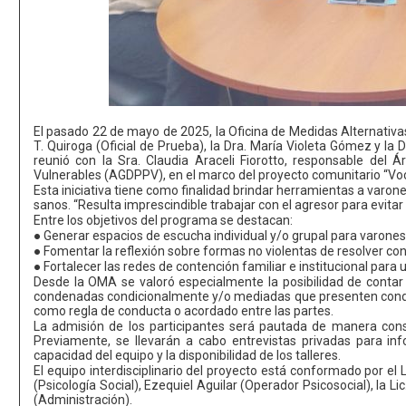
El pasado 22 de mayo de 2025, la Oficina de Medidas Alternativ
T. Quiroga (Oficial de Prueba), la Dra. María Violeta Gómez y l
reunió con la Sra. Claudia Araceli Fiorotto, responsable del 
Vulnerables (AGDPPV), en el marco del proyecto comunitario “Vo
Esta iniciativa tiene como finalidad brindar herramientas a varo
sanos. “Resulta imprescindible trabajar con el agresor para evitar 
Entre los objetivos del programa se destacan:
● Generar espacios de escucha individual y/o grupal para varones
● Fomentar la reflexión sobre formas no violentas de resolver conf
● Fortalecer las redes de contención familiar e institucional para 
Desde la OMA se valoró especialmente la posibilidad de contar 
condenadas condicionalmente y/o mediadas que presenten conduct
como regla de conducta o acordado entre las partes.
La admisión de los participantes será pautada de manera cons
Previamente, se llevarán a cabo entrevistas privadas para in
capacidad del equipo y la disponibilidad de los talleres.
El equipo interdisciplinario del proyecto está conformado por el L
(Psicología Social), Ezequiel Aguilar (Operador Psicosocial), la 
(Administración).