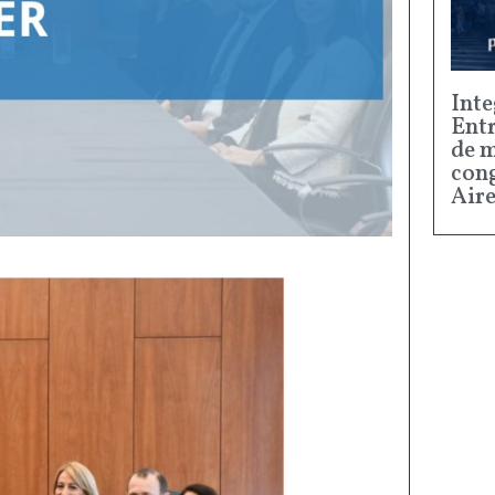
Inte
Entr
de m
cong
Aire