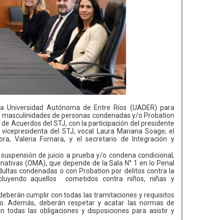
n la Universidad Autónoma de Entre Ríos (UADER) para
 de masculinidades de personas condenadas y/o Probation
 de Acuerdos del STJ, con la participación del presidente
la vicepresidenta del STJ, vocal Laura Mariana Soage; el
ra, Valeria Fornara, y el secretario de Integración y
la suspensión de juicio a prueba y/o condena condicional,
ernativas (OMA), que depende de la Sala N° 1 en lo Penal
adultas condenadas o con Probation por delitos contra la
xcluyendo aquellos cometidos contra niños, niñas y
eberán cumplir con todas las tramitaciones y requisitos
tivo. Además, deberán respetar y acatar las normas de
n todas las obligaciones y disposiciones para asistir y