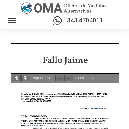
343 4704011
Fallo Jaime
Página
1
/
1
Zoom
100%