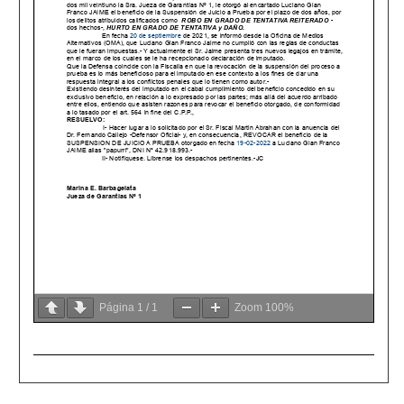
Página
1
/
1
Zoom
100%