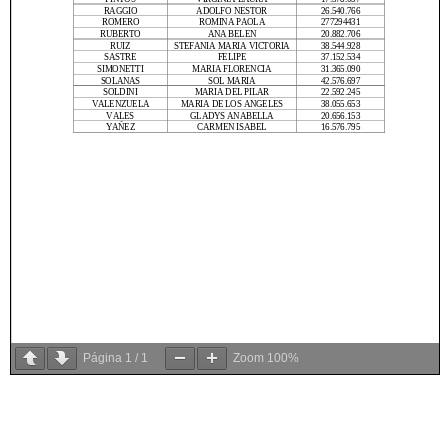
Página
1
/
1
Zoom
100%