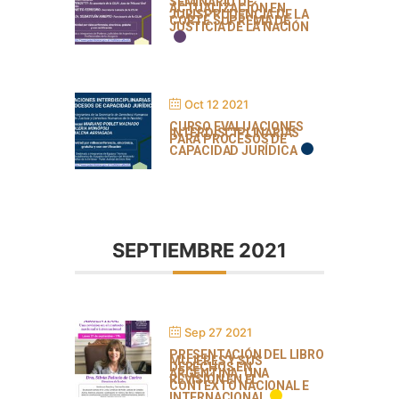
SEMINARIO DE
ACTUALIZACIÓN EN
JURISPRUDENCIA DE LA
CORTE SUPREMA DE
JUSTICIA DE LA NACIÓN
Oct 12 2021
CURSO EVALUACIONES
INTERDISCIPLINARIAS
PARA PROCESOS DE
CAPACIDAD JURÍDICA
SEPTIEMBRE 2021
Sep 27 2021
PRESENTACIÓN DEL LIBRO
MUJERES Y SUS
DERECHOS EN
ARGENTINA. UNA
REVISIÓN EN EL
CONTEXTO NACIONAL E
INTERNACIONAL