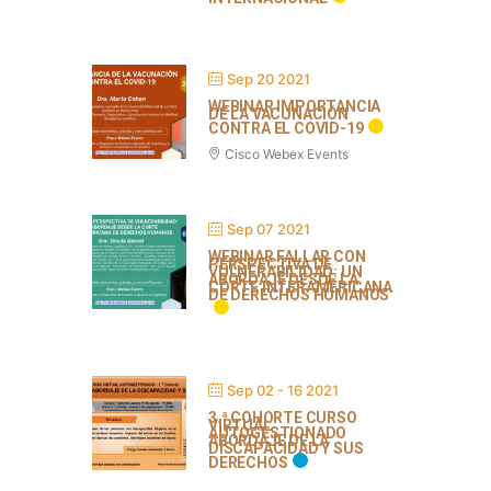
Sep 20 2021
WEBINAR IMPORTANCIA
DE LA VACUNACIÓN
CONTRA EL COVID-19
Cisco Webex Events
Sep 07 2021
WEBINAR FALLAR CON
PERSPECTIVA DE
VULNERABILIDAD: UN
ABORDAJE DESDE LA
CORTE INTERAMERICANA
DE DERECHOS HUMANOS
Sep 02 - 16 2021
3.ª COHORTE CURSO
VIRTUAL
AUTOGESTIONADO
ABORDAJE DE LA
DISCAPACIDAD Y SUS
DERECHOS